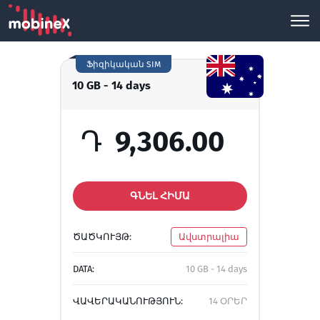
Ֆիզիկական SIM
10 GB - 14 days
Դ
9,306.00
ԳՆԵԼ ՀԻՄԱ
ԾԱԾԿՈՒՅԹ:
Ավստրալիա
DATA:
10 GB - 14 days
ՎԱՎԵՐԱԿԱՆՈՒԹՅՈՒՆ:
14 ՕՐԵՐ