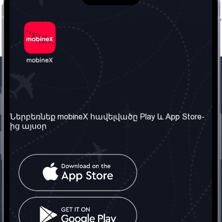
Մեր ընկերությունը
Օգտակար
տեղեկություն
Մեր մասին
Ներբեռնեք mobineX հավելվածը Play և App Store-
Պայմաններ և դրույթներ
ից այսօր
Մեր ծառայությունները
Գաղտնիության
Ստանալ
քաղաքականություն
հեռախոսահամարը
Հաճախ տրվող հարցեր
Կապ մեզ հետ
Տարածել
սոցիալական
Միացյալ
ցանցում
Թագավորություն: Մենք
գործընկեր ենք