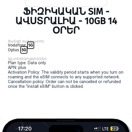
ՖԻԶԻԿԱԿԱՆ SIM -
ԱՎՍՏՐԱԼԻԱ - 10GB 14
ՕՐԵՐ
Ցանցի օպերատոր
Vodafone
5G
Optus
5G
Այլ տեղեկություններ
Plan type: Data only
APN: plus
Activation Policy: The validity period starts when you turn on
roaming and the eSIM connects to any supported network.
Cancellation policy: Order can not be cancelled or refunded
once the "install eSIM" button is clicked.