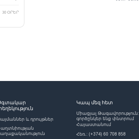
30 ՕՐԵՐ
Օգտակար
Կապ մեզ հետ
տեղեկություն
Միացյալ Թագավորություն:
գործընկեր ենք փնտրում
այմաններ և դրույթներ
Հայաստանում
Գաղտնիության
քաղաքականություն
Հեռ․: (+374) 60 708 858