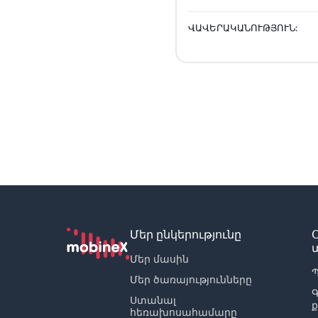
ՎԱՎԵՐԱԿԱՆՈՒԹՅՈՒՆ:
Մեր ընկերությունը
Մեր մասին
Պ
Մեր ծառայությունները
Ստանալ
հեռախոսահամարը