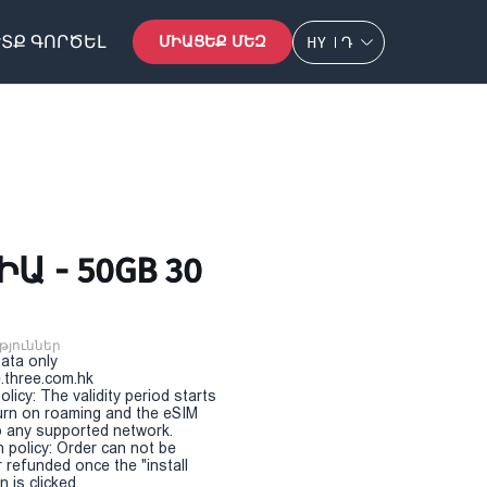
ՏՔ ԳՈՐԾԵԼ
ՄԻԱՑԵՔ ՄԵԶ
HY
Դ
Ա - 50GB 30
թյուններ
Data only
.three.com.hk
olicy: The validity period starts
urn on roaming and the eSIM
 any supported network.
n policy: Order can not be
r refunded once the "install
 is clicked.