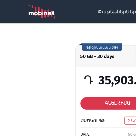
Փաթեթներ
Մեր
Ֆիզիկական SIM
50 GB - 30 days
Դ
35,903
ԳՆԵԼ ՀԻՄԱ
ԾԱԾԿՈՒՅԹ:
2 Ե
DATA:
50 G