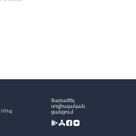
Տարածել
սոցիալական
 Մենք
ցանցում