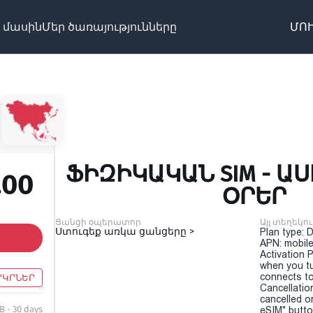
 մասին
Մեր ծառայությունները
ՄՈՒ
ՖԻԶԻԿԱԿԱՆ SIM - ԱՍԻ
.00
ՕՐԵՐ
Ցանցի օպերատոր
Այլ տեղեկու
Ստուգեք առկա ցանցերը >
Plan type: 
APN: mobile
Activation P
when you t
connects to
ՐԿՐՆԵՐ
Cancellatio
cancelled o
B - 30 days
eSIM" button