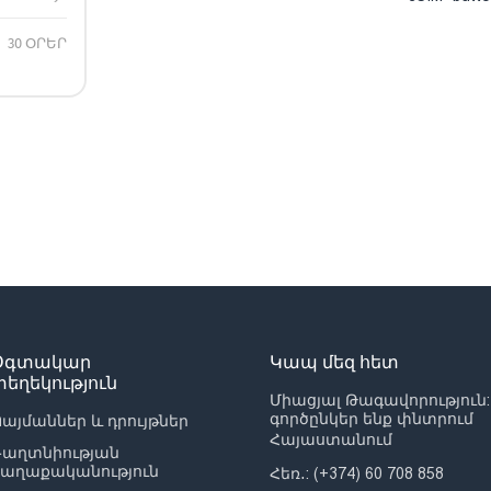
30 ՕՐԵՐ
Օգտակար
Կապ մեզ հետ
տեղեկություն
Միացյալ Թագավորություն:
գործընկեր ենք փնտրում
այմաններ և դրույթներ
Հայաստանում
Գաղտնիության
քաղաքականություն
Հեռ․: (+374) 60 708 858