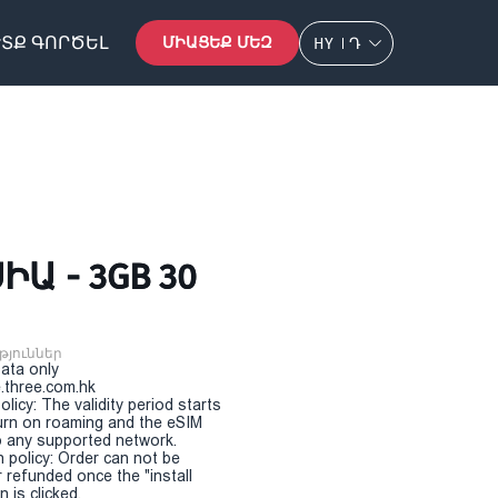
ՏՔ ԳՈՐԾԵԼ
ՄԻԱՑԵՔ ՄԵԶ
HY
Դ
Ա - 3GB 30
թյուններ
Data only
.three.com.hk
olicy: The validity period starts
urn on roaming and the eSIM
 any supported network.
n policy: Order can not be
r refunded once the "install
 is clicked.