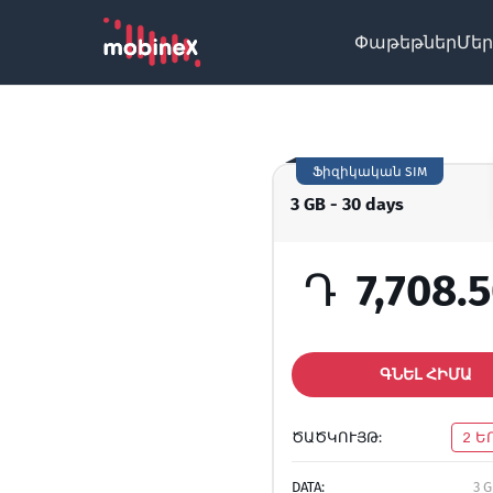
Փաթեթներ
Մեր
Ֆիզիկական SIM
3 GB - 30 days
Դ
7,708.
ԳՆԵԼ ՀԻՄԱ
ԾԱԾԿՈՒՅԹ:
2 Ե
DATA:
3 G