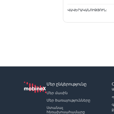
ՎԱՎԵՐԱԿԱՆՈՒԹՅՈՒՆ:
Մեր ընկերությունը
Մեր մասին
Պ
Մեր ծառայությունները
Ստանալ
հեռախոսահամարը