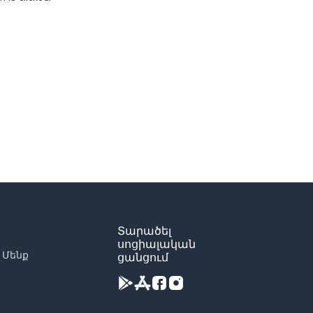
Տարածել
սոցիալական
 Մենք
ցանցում