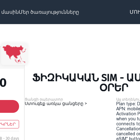
 մասին
Մեր ծառայությունները
ՄՈՒ
ՖԻԶԻԿԱԿԱՆ SIM - ԱՍԻ
50
ՕՐԵՐ
Ցանցի օպերատոր
Այլ տեղեկու
Ստուգեք առկա ցանցերը >
Plan type: 
APN: mobile
Activation P
when you t
connects to
ՐԿՐՆԵՐ
Cancellatio
cancelled o
B - 30 days
eSIM" button