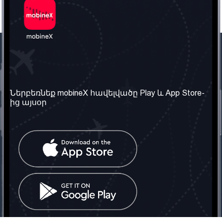
Մեր ընկերությունը
Օգտակար
տեղեկություն
Մեր մասին
Ներբեռնեք mobineX հավելվածը Play և App Store-
Պայմաններ և դրույթներ
ից այսօր
Մեր ծառայությունները
Գաղտնիության
Ստանալ
քաղաքականություն
հեռախոսահամարը
Հաճախ տրվող հարցեր
Կապ մեզ հետ
Տարածել
սոցիալական
Միացյալ
ցանցում
Թագավորություն: Մենք
գործընկեր ենք
փնտրում
Հայաստանում