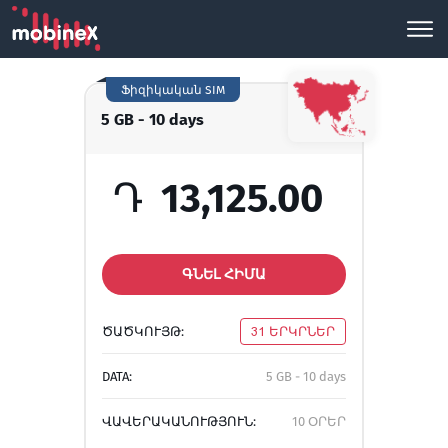
Ֆիզիկական SIM
5 GB - 10 days
Դ
13,125.00
ԳՆԵԼ ՀԻՄԱ
ԾԱԾԿՈՒՅԹ:
31 ԵՐԿՐՆԵՐ
DATA:
5 GB - 10 days
ՎԱՎԵՐԱԿԱՆՈՒԹՅՈՒՆ:
10 ՕՐԵՐ