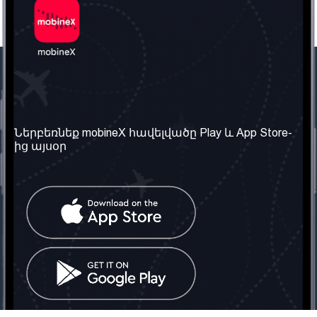
Մեր ընկերությունը
Օգտակար
տեղեկություն
Մեր մասին
Ներբեռնեք mobineX հավելվածը Play և App Store-
Պայմաններ և դրույթներ
ից այսօր
Մեր ծառայությունները
Գաղտնիության
Ստանալ
քաղաքականություն
հեռախոսահամարը
Հաճախ տրվող հարցեր
Կապ մեզ հետ
Տարածել
սոցիալական
Միացյալ
ցանցում
Թագավորություն: Մենք
գործընկեր ենք
փնտրում
Հայաստանում