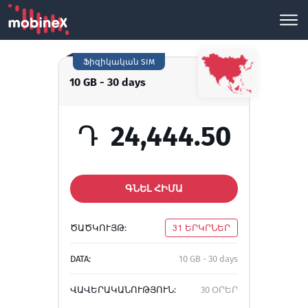
Ֆիզիկական SIM
10 GB - 30 days
Դ
24,444.50
ԳՆԵԼ ՀԻՄԱ
ԾԱԾԿՈՒՅԹ:
31 ԵՐԿՐՆԵՐ
DATA:
10 GB - 30 days
ՎԱՎԵՐԱԿԱՆՈՒԹՅՈՒՆ:
30 ՕՐԵՐ