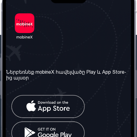
Մեր ընկերությունը
Օգտակար
տեղեկություն
Մեր մասին
Ներբեռնեք mobineX հավելվածը Play և App Store-
Պայմաններ և դրույթներ
ից այսօր
Մեր ծառայությունները
Գաղտնիության
Ստանալ
քաղաքականություն
հեռախոսահամարը
Հաճախ տրվող հարցեր
Կապ մեզ հետ
Տարածել
սոցիալական
Միացյալ
ցանցում
Թագավորություն: Մենք
գործընկեր ենք