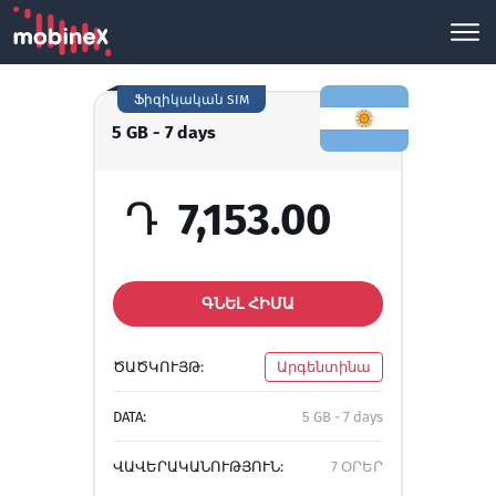
Ֆիզիկական SIM
5 GB - 7 days
Դ
7,153.00
ԳՆԵԼ ՀԻՄԱ
ԾԱԾԿՈՒՅԹ:
Արգենտինա
DATA:
5 GB - 7 days
ՎԱՎԵՐԱԿԱՆՈՒԹՅՈՒՆ:
7 ՕՐԵՐ