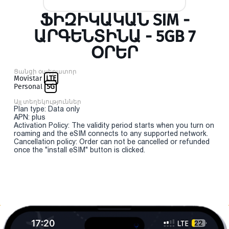
ՖԻԶԻԿԱԿԱՆ SIM -
ԱՐԳԵՆՏԻՆԱ - 5GB 7
ՕՐԵՐ
Ցանցի օպերատոր
Movistar
LTE
Personal
5G
Այլ տեղեկություններ
Plan type: Data only
APN: plus
Activation Policy: The validity period starts when you turn on
roaming and the eSIM connects to any supported network.
Cancellation policy: Order can not be cancelled or refunded
once the "install eSIM" button is clicked.