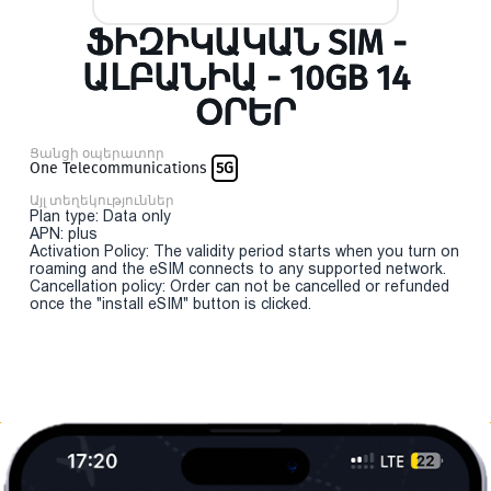
ՖԻԶԻԿԱԿԱՆ SIM -
ԱԼԲԱՆԻԱ - 10GB 14
ՕՐԵՐ
Ցանցի օպերատոր
One Telecommunications
5G
Այլ տեղեկություններ
Plan type: Data only
APN: plus
Activation Policy: The validity period starts when you turn on
roaming and the eSIM connects to any supported network.
Cancellation policy: Order can not be cancelled or refunded
once the "install eSIM" button is clicked.