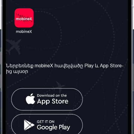
Մեր ընկերությունը
Օգտակար
տեղեկություն
Մեր մասին
Ներբեռնեք mobineX հավելվածը Play և App Store-
Պայմաններ և դրույթներ
ից այսօր
Մեր ծառայությունները
Գաղտնիության
Ստանալ
քաղաքականություն
հեռախոսահամարը
Հաճախ տրվող հարցեր
Կապ մեզ հետ
Տարածել
սոցիալական
Միացյալ
ցանցում
Թագավորություն: Մենք
գործընկեր ենք