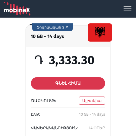
Ֆիզիկական SIM
10 GB - 14 days
Դ
3,333.30
ԳՆԵԼ ՀԻՄԱ
ԾԱԾԿՈՒՅԹ:
Ալբանիա
DATA:
10 GB - 14 days
ՎԱՎԵՐԱԿԱՆՈՒԹՅՈՒՆ:
14 ՕՐԵՐ