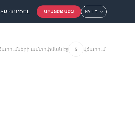
ՏՔ ԳՈՐԾԵԼ
ՄԻԱՑԵՔ ՄԵԶ
HY
Դ
ճարումների ամփոփման էջ
5
վճարում