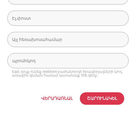
Եթե դուք ունեք mobineX բաժանորդի hրավիրյալների կոդ,
առաջին գնման համար կստանաք 15% զեղչ:
ՎԵՐԱԴԱՌՆԱԼ
ՇԱՐՈՒՆԱԿԵԼ