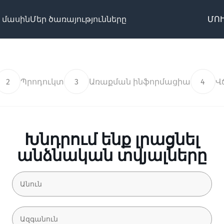
 մասին
Մեր ծառայությունները
ՄՈՒ
2
Պրոդուկտ
3
Առաքման ինֆորմացիա
4
Վ
Խնդրում ենք լրացնել
անձնական տվյալները